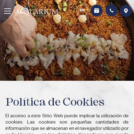
EN
AVISO LEGAL
POLÍTICA DE PRIVACIDAD
COOKIES
Política de Cookies
El acceso a este Sitio Web puede implicar la utilización de
cookies. Las cookies son pequeñas cantidades de
información que se almacenan en el navegador utilizado por