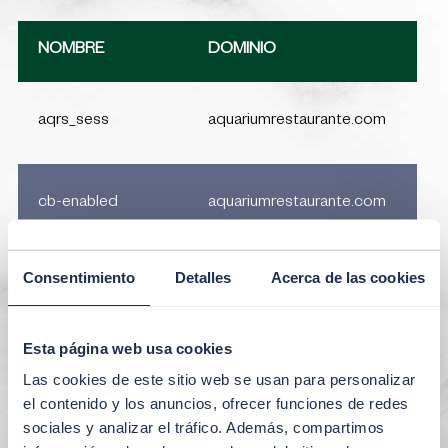
NOMBRE
DOMINIO
DU
aqrs_sess
aquariumrestaurante.com
30
cb-enabled
aquariumrestaurante.com
1 a
_ga
aquariumrestaurante.com
2 
Consentimiento
Detalles
Acerca de las cookies
_ga_Z5VEETRKP2
aquariumrestaurante.com
1 a
Esta página web usa cookies
Las cookies de este sitio web se usan para personalizar
el contenido y los anuncios, ofrecer funciones de redes
sociales y analizar el tráfico. Además, compartimos
Niveles de intromisión