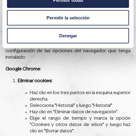
titular. El uso de cookies de nivel 3 está sujeto al
permiso previo del usuario mediante confirmación
expresa de su aceptación.
Permitir la selección
Bloqueo del uso de Cookies
Denegar
En cualquier momento usted podrá permitir, bloquear o
eliminar las cookies instaladas en su ordenador mediante la
configuración de las opciones del navegador que tenga
instalado:
Google Chrome:
Eliminar cookies:
Haz clic en los tres puntos en la esquina superior
derecha.
Selecciona "Historial" y luego "Historial".
Haz clic en "Eliminar datos de navegación".
Elige el rango de tiempo y marca la opción
"Cookies y otros datos de sitios" y luego haz
clic en "Borrar datos".